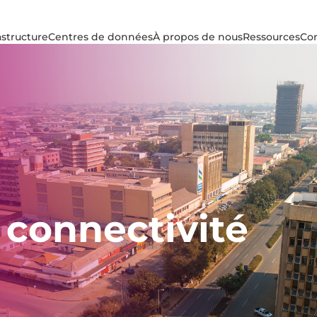
astructure
Centres de données
À propos de nous
Ressources
Con
 connectivité